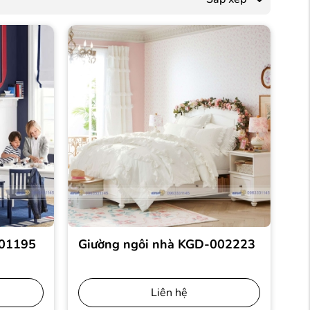
001195
Giường ngôi nhà KGD-002223
Liên hệ