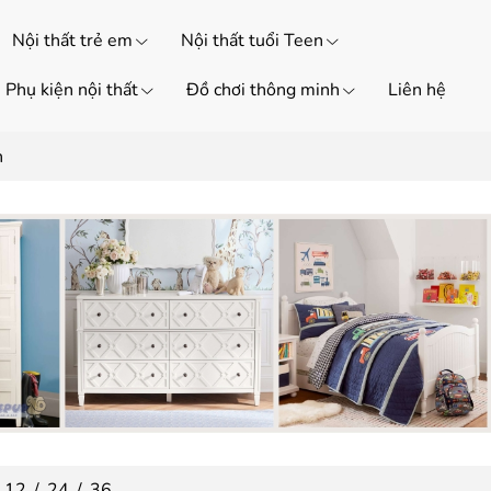
Nội thất trẻ em
Nội thất tuổi Teen
Phụ kiện nội thất
Đồ chơi thông minh
Liên hệ
n
12
/
24
/
36