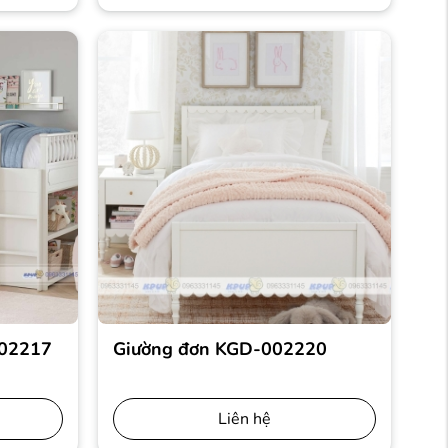
002217
Giường đơn KGD-002220
Liên hệ