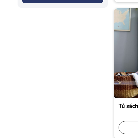
Tủ sác