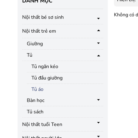
DANH MỤC
Không có d
Nội thất bé sơ sinh
Nội thất trẻ em
Giường
Tủ
Tủ ngăn kéo
Tủ đầu giường
Tủ áo
Bàn học
Tủ sách
Nội thất tuổi Teen