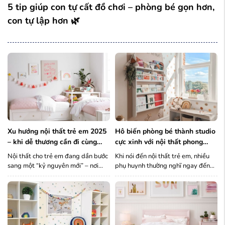
5 tip giúp con tự cất đồ chơi – phòng bé gọn hơn,
con tự lập hơn 🌿
xu hướng nội thất trẻ em 2025
hô biến phòng bé thành studio
– khi dễ thương cần đi cùng
cực xinh với nội thất phong
thông minh và bền vững
cách hàn quốc
Nội thất cho trẻ em đang dần bước
Khi nói đến nội thất trẻ em, nhiều
sang một “kỷ nguyên mới” – nơi
phụ huynh thường nghĩ ngay đến
thẩm mỹ và chức năng thông minh
sự dễ thương, rực rỡ và nhiều màu
đi song song với tính bền vững và
sắc. Nhưng nếu bạn đang tìm kiếm
cá nhân hóa. KPUP cập nhật đến ba
một phong cách vừa đáng yêu, tối
mẹ những xu ...
giản, lại tạo cảm giác ...