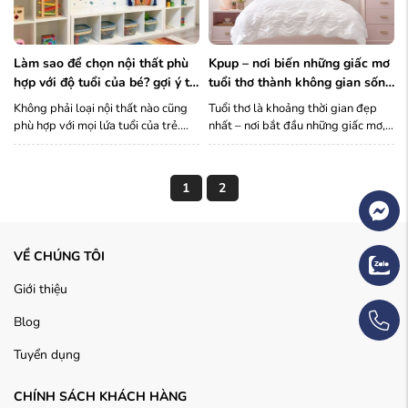
làm sao để chọn nội thất phù
kpup – nơi biến những giấc mơ
hợp với độ tuổi của bé? gợi ý từ
tuổi thơ thành không gian sống
kpup
dễ thương và an toàn
Không phải loại nội thất nào cũng
Tuổi thơ là khoảng thời gian đẹp
phù hợp với mọi lứa tuổi của trẻ.
nhất – nơi bắt đầu những giấc mơ,
Mỗi giai đoạn phát triển đều cần
nơi hình thành tính cách, và cũng là
những thiết kế khác nhau để hỗ trợ
nơi mỗi đứa trẻ cần được yêu
tối ưu về thể chất, tâm lý và hành
thương, chăm sóc từ những điều
1
2
vi. KPUP chia sẻ ...
nhỏ nhất. Một ...
VỀ CHÚNG TÔI
Giới thiệu
Blog
Tuyển dụng
CHÍNH SÁCH KHÁCH HÀNG